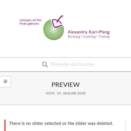
Skip
to
content
Suche
Secondary
Navigation
PREVIEW
Menu
VOM:
19. JANUAR 2018
There is no slider selected or the slider was deleted.