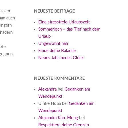
assen.
NEUESTE BEITRÄGE
 man auch
Eine stressfreie Urlaubszeit
ungern
Sommerloch – das Tief nach dem
 hadern
Urlaub
Ungewohnt nah
öte
Finde deine Balance
egegnen
Neues Jahr, neues Glück
NEUESTE KOMMENTARE
Alexandra
bei
Gedanken am
Wendepunkt
Ulrike Hoba
bei
Gedanken am
Wendepunkt
Alexandra Karr-Meng
bei
Respektiere deine Grenzen