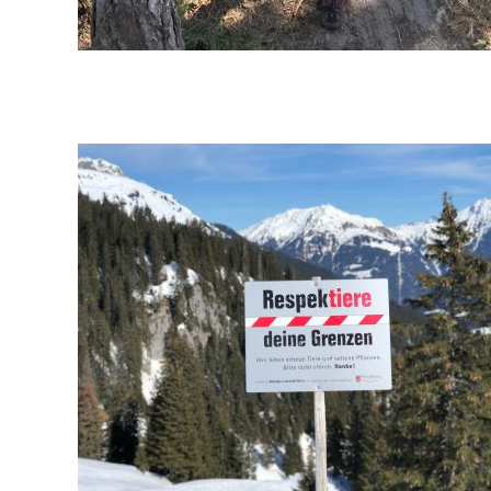
2019-
04-
07