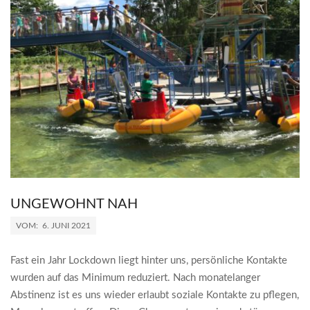
UNGEWOHNT NAH
2021-
VOM:
6. JUNI 2021
06-
06
Fast ein Jahr Lockdown liegt hinter uns, persönliche Kontakte
wurden auf das Minimum reduziert. Nach monatelanger
Abstinenz ist es uns wieder erlaubt soziale Kontakte zu pflegen,