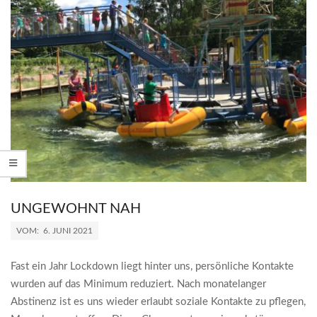
UNGEWOHNT NAH
2021-
VOM:
6. JUNI 2021
06-
06
Fast ein Jahr Lockdown liegt hinter uns, persönliche Kontakte
wurden auf das Minimum reduziert. Nach monatelanger
Abstinenz ist es uns wieder erlaubt soziale Kontakte zu pflegen,