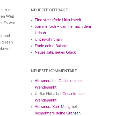
 es zum
NEUESTE BEITRÄGE
iesen Weg
Eine stressfreie Urlaubszeit
n. Es war
Sommerloch – das Tief nach dem
Urlaub
er und
Ungewohnt nah
h diesen
Finde deine Balance
ebevoll
Neues Jahr, neues Glück
NEUESTE KOMMENTARE
Alexandra
bei
Gedanken am
Wendepunkt
Ulrike Hoba
bei
Gedanken am
Wendepunkt
Alexandra Karr-Meng
bei
Respektiere deine Grenzen