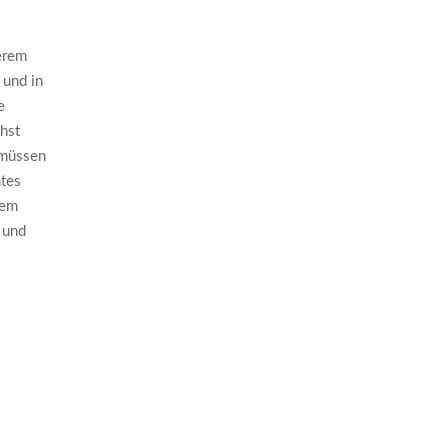
erem
 und in
e
chst
 müssen
htes
dem
 und