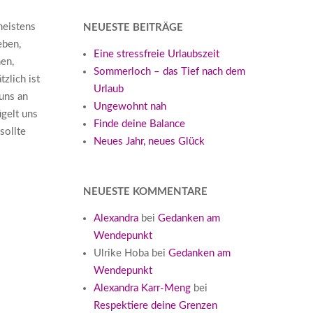
meistens
NEUESTE BEITRÄGE
eben,
Eine stressfreie Urlaubszeit
nen,
Sommerloch – das Tief nach dem
zlich ist
Urlaub
 uns an
Ungewohnt nah
ügelt uns
Finde deine Balance
sollte
Neues Jahr, neues Glück
NEUESTE KOMMENTARE
Alexandra
bei
Gedanken am
Wendepunkt
Ulrike Hoba
bei
Gedanken am
Wendepunkt
Alexandra Karr-Meng
bei
Respektiere deine Grenzen