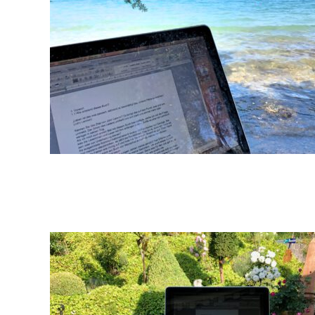
28
2020-
06-
03