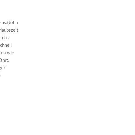
ens.(John
laubszeit
r das
chnell
aren wie
ahrt.
ger
e