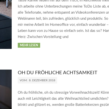
Tasse Kaffee neben mir auf dem Tisch, in Reichweite mei
Ich arbeite ohne Unterbrechungen meine ToDo Liste ab, e
alle Telefonate, nehme entspannt an Videokonferenzen u
Webinaren teil, bin zufrieden, glücklich und produktiv. So 
mir meine Arbeit im Homeoffice vor, einfach wunderbar –
Leben kann von zu Hause so einfach sein. Ist das so? Han
Herz: Zwischen Vorstellung und
MEHR LESEN
OH DU FRÖHLICHE ACHTSAMKEIT
VOM:
8. DEZEMBER 2018
Oh du fröhliche, oh du stressige Vorweihnachtszeit! Könn
auch mit Leichtigkeit das alte Weihnachtslied umdichten?
blinkt und glitzert es, werden große Batteriekerzen gezün