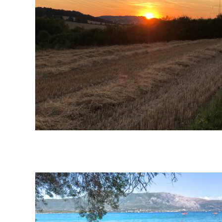
07-
24
2021-
08-